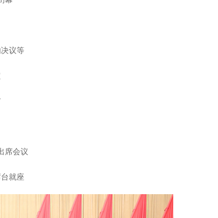
的决议等
定
布
出席会议
席台就座